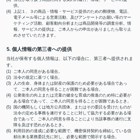
供。
(4) 上記１、３の商品・情報・サービス提供のための郵便物、電話、
電子メール等による営業活動、及びアンケートのお願い等のマー
ケティング活動、顧客動向分析または商品開発等の調査分析。情
報、サービスの提供は、ご本人からの申出がありましたら取り止
めさせていただきます。
5. 個人情報の第三者への提供
当社が保有する個人情報は、以下の場合に、第三者へ提供されま
す。
(1) ご本人の同意がある場合。
(2) 法令の規定に基づく場合。
(3) 人の生命、身体または財産の保護のため必要がある場合であっ
て、ご本人の同意を得ることが困難である場合。
(4) 公衆衛生の向上または児童の健全な育成の推進のため特に必要が
ある場合であって、ご本人の同意を得ることが困難であるとき。
(5) 国の機関もしくは地方公共団体、またはその委託を受けたものが
法令の定める事務を遂行することに対して協力する必要がある場
合であって、ご本人の同意を得ることにより当該事務の遂行に支
障を及ぼす恐れがあるとき。
(6) 利用目的の達成に必要な範囲で、機密保持契約を締結している信
頼出来る業務委託先に対し、必要な範囲で開示する場合。