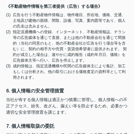
《不動産物件情報を第三者提供（広告）する場合》
(1) 広告を行う不動産物件情報は、物件種目、所在地、価格、交通、
土地及び建物の面積、間取、設備、写真、案内図等であり、個人
の氏名は含みません。
(2) 指定流通機構への登録、インターネット、不動産情報誌、チラシ
等の広告媒体を通じて直接、または他の不動産会社を通じて間接
的（当社の同意のもと、他の不動産会社が広告を行う場合等を含
む）に、契約の相手方や売買・賃貸借希望者に提供されます。 契
約が成立した場合は、速やかに成約報告（成約年月日、価格）を
広告媒体主等へ行い、広告を停止します。
(3) 成約情報は、指定流通機構や民間の広告媒体主により集計、加工
もしくは分析され、他の取引における価格査定の資料等として利
用されます。
6. 個人情報の安全管理措置
当社が有する個人情報は適正かつ慎重に管理し、個人情報への不
正アクセス、紛失、改ざん、漏えい等を防止するため、必要かつ
適切な安全管理措置を講じます。
7. 個人情報取扱の委託