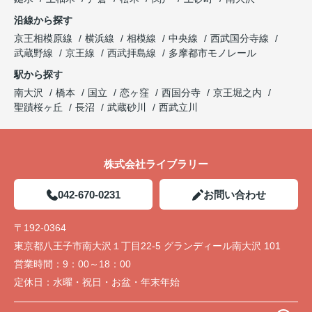
沿線から探す
京王相模原線
横浜線
相模線
中央線
西武国分寺線
武蔵野線
京王線
西武拝島線
多摩都市モノレール
駅から探す
南大沢
橋本
国立
恋ヶ窪
西国分寺
京王堀之内
聖蹟桜ヶ丘
長沼
武蔵砂川
西武立川
株式会社ライブラリー
042-670-0231
お問い合わせ
〒192-0364
東京都八王子市南大沢１丁目22-5 グランディール南大沢 101
営業時間：
9：00～18：00
定休日：
水曜・祝日・お盆・年末年始