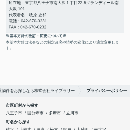
所在地：東京都八王子市南大沢１丁目22-5グランディール南
大沢 101
代表者名：牧原 史和
電話：042-670-0231
FAX：042-670-0232
※基本方針の改訂・変更について※
本基本方針は法令などの制定改廃や情勢の変化により適宜変更しま
す。
貸物件をお探しなら株式会社ライブラリー
プライバシーポリシー
市区町村から探す
八王子市
国分寺市
多摩市
立川市
町名から探す
鑓水
上柚木
戸倉
松木
関戸
上砂町
南大沢